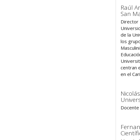
Raúl A
San M
Director 
Universi
de la Un
los grup
Masculin
Educació
Universi
centran 
en el Ca
Nicolás
Univers
Docente 
Fernan
Científ