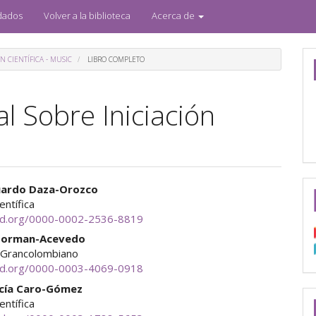
dados
Volver a la biblioteca
Acerca de
N CIENTÍFICA - MUSIC
LIBRO COMPLETO
l Sobre Iniciación
enido
uardo Daza-Orozco
ientífica
ipal
cid.org/0000-0002-2536-8819
Norman-Acevedo
o Grancolombiano
ulo
cid.org/0000-0003-4069-0918
ucía Caro-Gómez
ientífica