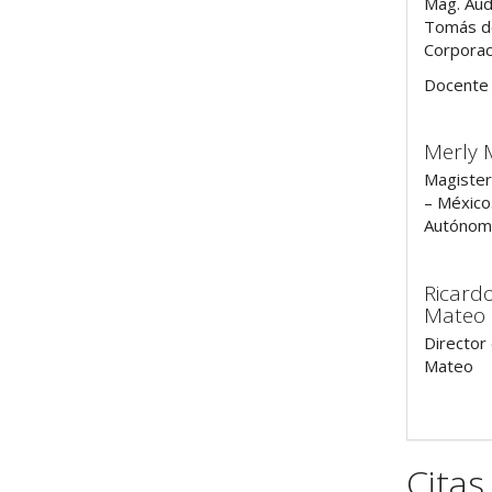
Mag. Aud
Tomás de
Corporaci
Docente 
Merly 
Magister
– México
Autónom
Ricardo
Mateo
Director 
Mateo
Citas