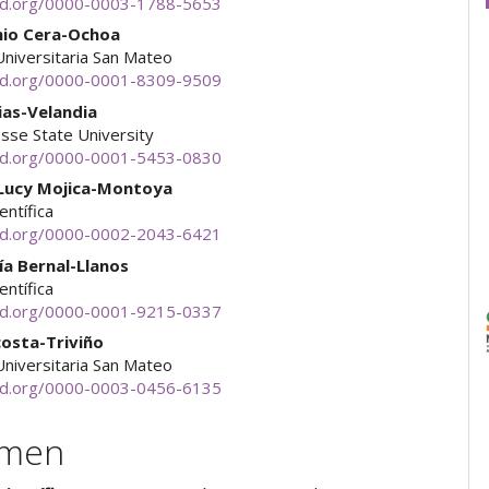
cid.org/0000-0003-1788-5653
nio Cera-Ochoa
Universitaria San Mateo
cid.org/0000-0001-8309-9509
ias-Velandia
sse State University
cid.org/0000-0001-5453-0830
Lucy Mojica-Montoya
ientífica
cid.org/0000-0002-2043-6421
ía Bernal-Llanos
ientífica
cid.org/0000-0001-9215-0337
costa-Triviño
Universitaria San Mateo
cid.org/0000-0003-0456-6135
umen