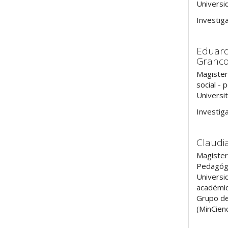
Universid
Investig
Eduar
Granc
Magister
social - 
Universi
Investig
Claudi
Magister
Pedagógic
Universid
académic
Grupo de
(MinCien