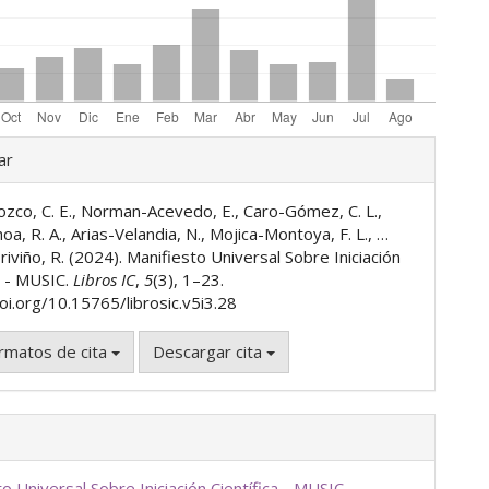
les
ar
zco, C. E., Norman-Acevedo, E., Caro-Gómez, C. L.,
ulo
a, R. A., Arias-Velandia, N., Mojica-Montoya, F. L., …
iviño, R. (2024). Manifiesto Universal Sobre Iniciación
a - MUSIC.
Libros IC
,
5
(3), 1–23.
oi.org/10.15765/librosic.v5i3.28
rmatos de cita
Descargar cita
o Universal Sobre Iniciación Científica - MUSIC