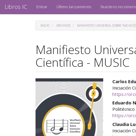
Navegación
Libros IC
Entrar
Último lanzamiento
Nuestros recomen
principal
Contenido
principal
INICIO
ARCHIVOS
MANIFIESTO UNIVERSAL SOBRE INICIACIÓ
Barra
lateral
Manifiesto Universa
Científica - MUSIC
Barra
Cont
Carlos Ed
Iniciación C
lateral
princ
https://or
del
del
Eduardo 
Politécnic
artículo
artíc
https://or
Claudia L
Iniciación C