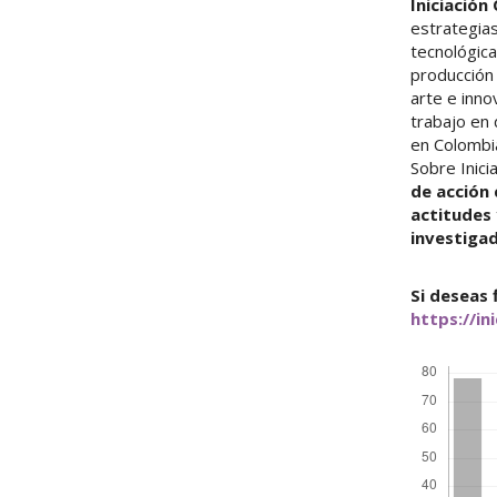
Iniciación 
estrategias 
tecnológica
producción 
arte e inn
trabajo en 
en Colombia
Sobre Inici
de acción
actitudes 
investiga
Si deseas f
https://in
Descargas