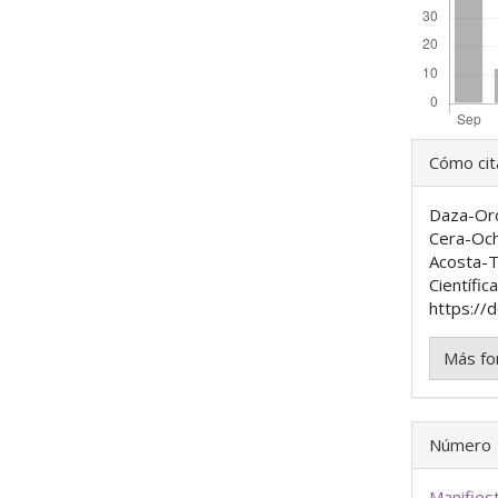
Detal
Cómo cit
del
Daza-Oro
artíc
Cera-Ocho
Acosta-Tr
Científic
https://d
Más fo
Número
Manifiest