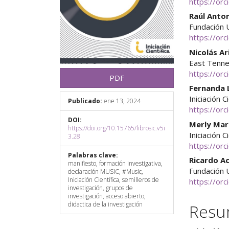
https://or
Raúl Anto
Fundación 
https://or
Nicolás Ar
East Tenne
https://or
PDF
Fernanda 
Iniciación C
Publicado:
ene 13, 2024
https://or
DOI:
Merly Mar
https://doi.org/10.15765/librosic.v5i
Iniciación C
3.28
https://or
Palabras clave:
Ricardo A
manifiesto, formación investigativa,
Fundación 
declaración MUSIC, #Music,
Iniciación Científica, semilleros de
https://or
investigación, grupos de
investigación, acceso abierto,
didactica de la investigación
Res