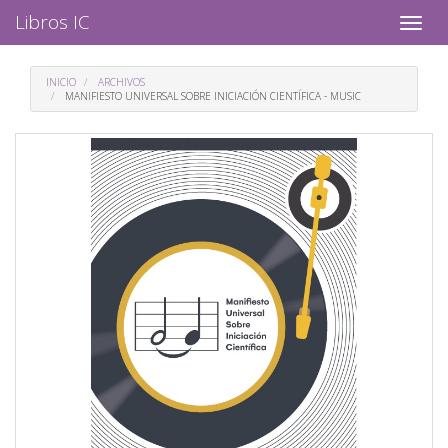
Navegación
Libros IC
Toggle
principal
naviga
Contenido
principal
INICIO
ARCHIVOS
Barra
MANIFIESTO UNIVERSAL SOBRE INICIACIÓN CIENTÍFICA - MUSIC
lateral