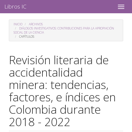
Navegación
Libros IC
Toggle
principal
naviga
Contenido
principal
INICIO
ARCHIVOS
Barra
DIÁLOGOS INVESTIGATIVOS: CONTRIBUCIONES PARA LA APROPIACIÓN
SOCIAL DE LA CIENCIA
lateral
CAPÍTULOS
Revisión literaria de
accidentalidad
minera: tendencias,
factores, e índices en
Colombia durante
2018 - 2022