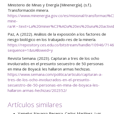
Ministerio de Minas y Energía [Minenergía]. (s.f.).
Transformación minera.
https://www.minenergia.gov.co/es/misional/transformaci%
mine-
ra/#:~:text=La%20miner%C3%ADa%20es%20una%20activ
Paz, A. (2022). Análisis de la exposición a los factores de
riesgo biológico en los trabajado-res de la minería.
https://repository.ces.edu.co/bitstream/handle/10
sequence=1&isAllowed=y
Revista Semana. (2023). Capturan a tres de los ocho
involucrados en el presunto secuestro de 50 personas
en mina de Boyacá: les hallaron armas hechizas.
https://www.semana.com/politica/articulo/capturan-a-
tres-de-los-ocho-involucrados-en-el-presunto-
secuestro-de-50-personas-en-mina-de-boyaca-les-
hallaron-armas-hechizas/202352/
Artículos similares
Yamelys Navarro Becerra, Carlos Martínez, Luis