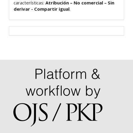
características:
Atribución – No comercial – Sin
derivar - Compartir igual
.
Visitantes