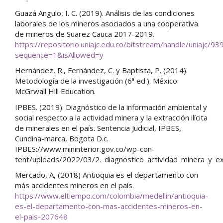
Guazá Angulo, I. C. (2019). Análisis de las condiciones
laborales de los mineros asociados a una cooperativa
de mineros de Suarez Cauca 2017-2019.
https://repositorio.uniajc.edu.co/bitstream/handle/u
sequence=1&isAllowed=y
Hernández, R., Fernández, C. y Baptista, P. (2014).
Metodología de la investigación (6ª ed.). México:
McGrwall Hill Education.
IPBES. (2019). Diagnóstico de la información ambiental y
social respecto a la actividad minera y la extracción ilícita
de minerales en el país. Sentencia Judicial, IPBES,
Cundina-marca, Bogota D.c.
IPBES://www.mininterior.gov.co/wp-con-
tent/uploads/2022/03/2._diagnostico_actividad_minera_y_exp
Mercado, A, (2018) Antioquia es el departamento con
más accidentes mineros en el país.
https://www.eltiempo.com/colombia/medellin/antioquia-
es-el-departamento-con-mas-accidentes-mineros-en-
el-pais-207648