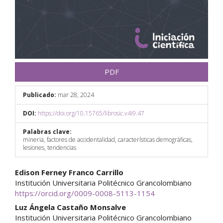
PDF
Publicado:
mar 28, 2024
DOI:
https://doi.org/10.15765/librosic.v4i9.47
Palabras clave:
mineria, factores de accidentalidad, características demográficas,
lesiones, tendencias
Contenido
Edison Ferney Franco Carrillo
Institución Universitaria Politécnico Grancolombiano
principal
https://orcid.org/0009-0008-5113-1154
del
Luz Ángela Castaño Monsalve
Institución Universitaria Politécnico Grancolombiano