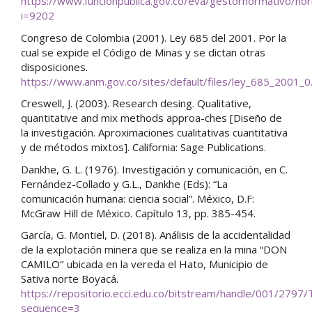
https://www.funcionpublica.gov.co/eva/gestornormativo/no
i=9202
Congreso de Colombia (2001). Ley 685 del 2001. Por la
cual se expide el Código de Minas y se dictan otras
disposiciones.
https://www.anm.gov.co/sites/default/files/ley_685_2001_0
Creswell, J. (2003). Research desing. Qualitative,
quantitative and mix methods approa-ches [Diseño de
la investigación. Aproximaciones cualitativas cuantitativa
y de métodos mixtos]. California: Sage Publications.
Dankhe, G. L. (1976). Investigación y comunicación, en C.
Fernández-Collado y G.L., Dankhe (Eds): “La
comunicación humana: ciencia social”. México, D.F:
McGraw Hill de México. Capítulo 13, pp. 385-454.
García, G. Montiel, D. (2018). Análisis de la accidentalidad
de la explotación minera que se realiza en la mina “DON
CAMILO’’ ubicada en la vereda el Hato, Municipio de
Sativa norte Boyacá.
https://repositorio.ecci.edu.co/bitstream/handle/001/27
sequence=3