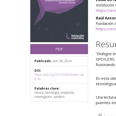
Institución
https://or
Raúl Anto
Fundación 
https://or
Res
PDF
“
Diálogos In
XPOILERS: 
Publicado:
mar 28, 2024
fusionando 
DOI:
https://doi.org/10.15765/librosic.v4i
En esta ob
9.36
tecnológica
Palabras clave:
ciencia, tecnología, proyectos,
investigación, xpoilers
Una lectura
puentes ent
Descargas