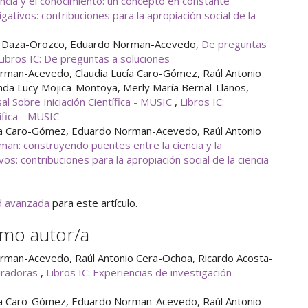
iencia y el conocimiento: un concepto en constante
igativos: contribuciones para la apropiación social de la
do Daza-Orozco, Eduardo Norman-Acevedo,
De preguntas
Libros IC: De preguntas a soluciones
man-Acevedo, Claudia Lucía Caro-Gómez, Raúl Antonio
anda Lucy Mojica-Montoya, Merly María Bernal-Llanos,
al Sobre Iniciación Científica - MUSIC
,
Libros IC:
ífica - MUSIC
ía Caro-Gómez, Eduardo Norman-Acevedo, Raúl Antonio
an: construyendo puentes entre la ciencia y la
vos: contribuciones para la apropiación social de la ciencia
ud avanzada
para este artículo.
smo autor/a
rman-Acevedo, Raúl Antonio Cera-Ochoa, Ricardo Acosta-
piradoras
,
Libros IC: Experiencias de investigación
ía Caro-Gómez, Eduardo Norman-Acevedo, Raúl Antonio