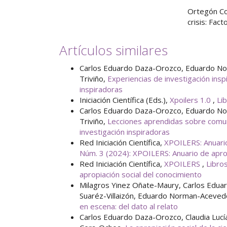
Ortegón Co
crisis: Fac
Artículos similares
Carlos Eduardo Daza-Orozco, Eduardo No
Triviño,
Experiencias de investigación ins
inspiradoras
Iniciación Científica (Eds.),
Xpoilers 1.0
,
Lib
Carlos Eduardo Daza-Orozco, Eduardo No
Triviño,
Lecciones aprendidas sobre comuni
investigación inspiradoras
Red Iniciación Científica,
XPOILERS: Anuario
Núm. 3 (2024): XPOILERS: Anuario de aprop
Red Iniciación Científica,
XPOILERS
,
Libro
apropiación social del conocimiento
Milagros Yinez Oñate-Maury, Carlos Edua
Suaréz-Villaizón, Eduardo Norman-Aceve
en escena: del dato al relato
Carlos Eduardo Daza-Orozco, Claudia Luc