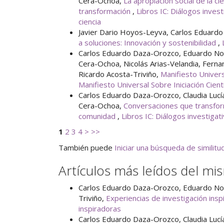
Cera-Ochoa,
La apropiación social de la c
transformación
,
Libros IC: Diálogos invest
ciencia
Javier Dario Hoyos-Leyva, Carlos Eduar
a soluciones: Innovación y sostenibilidad
,
Carlos Eduardo Daza-Orozco, Eduardo Nor
Cera-Ochoa, Nicolás Arias-Velandia, Fern
Ricardo Acosta-Triviño,
Manifiesto Univers
Manifiesto Universal Sobre Iniciación Cient
Carlos Eduardo Daza-Orozco, Claudia Luc
Cera-Ochoa,
Conversaciones que transform
comunidad
,
Libros IC: Diálogos investigati
1
2
3
4
>
>>
También puede
Iniciar una búsqueda de similit
Artículos más leídos del mi
Carlos Eduardo Daza-Orozco, Eduardo No
Triviño,
Experiencias de investigación ins
inspiradoras
Carlos Eduardo Daza-Orozco, Claudia Luc