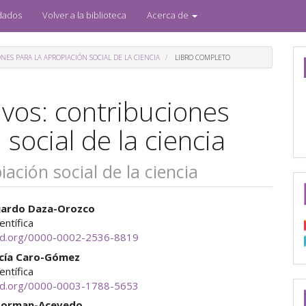
dados
Volver a la biblioteca
Acerca de
NES PARA LA APROPIACIÓN SOCIAL DE LA CIENCIA
LIBRO COMPLETO
ivos: contribuciones
social de la ciencia
ación social de la ciencia
enido
uardo Daza-Orozco
ientífica
ipal
cid.org/0000-0002-2536-8819
ucía Caro-Gómez
ientífica
ulo
cid.org/0000-0003-1788-5653
Norman-Acevedo