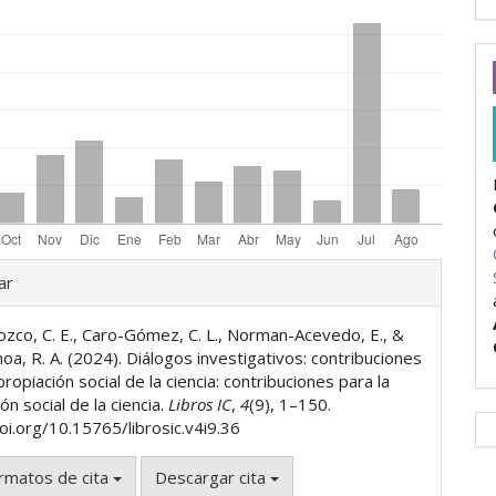
les
ar
zco, C. E., Caro-Gómez, C. L., Norman-Acevedo, E., &
ulo
a, R. A. (2024). Diálogos investigativos: contribuciones
propiación social de la ciencia: contribuciones para la
ón social de la ciencia.
Libros IC
,
4
(9), 1–150.
oi.org/10.15765/librosic.v4i9.36
rmatos de cita
Descargar cita