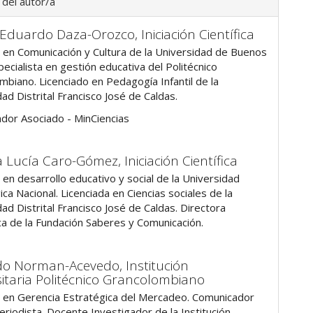
 del autor/a
 Eduardo Daza-Orozco,
Iniciación Científica
 en Comunicación y Cultura de la Universidad de Buenos
pecialista en gestión educativa del Politécnico
mbiano. Licenciado en Pedagogía Infantil de la
ad Distrital Francisco José de Caldas.
ador Asociado - MinCiencias
a Lucía Caro-Gómez,
Iniciación Científica
 en desarrollo educativo y social de la Universidad
a Nacional. Licenciada en Ciencias sociales de la
ad Distrital Francisco José de Caldas. Directora
a de la Fundación Saberes y Comunicación.
do Norman-Acevedo,
Institución
sitaria Politécnico Grancolombiano
 en Gerencia Estratégica del Mercadeo. Comunicador
periodista. Docente Investigador de la Institución