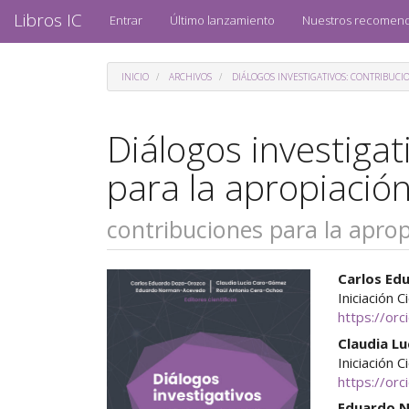
Navegación
Libros IC
Entrar
Último lanzamiento
Nuestros recomen
principal
Contenido
principal
INICIO
ARCHIVOS
DIÁLOGOS INVESTIGATIVOS: CONTRIBUCIO
Barra
lateral
Diálogos investigat
para la apropiación 
contribuciones para la apropi
Barra
Cont
Carlos Ed
Iniciación C
lateral
princ
https://or
del
del
Claudia L
Iniciación C
artículo
artíc
https://or
Eduardo 