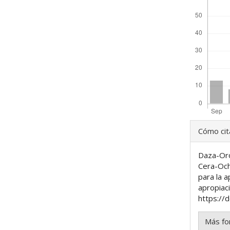
Detal
Cómo cit
del
Daza-Oro
artíc
Cera-Ocho
para la a
apropiaci
https://d
Más fo