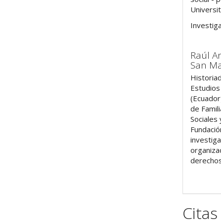
Universi
Investig
Raúl A
San M
Historia
Estudios 
(Ecuador
de Famil
Sociales
Fundació
investiga
organiza
derecho
Citas