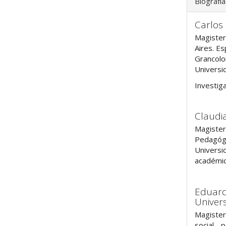
Biografía
Carlos
Magister
Aires. Es
Grancolo
Universid
Investig
Claudi
Magister
Pedagógic
Universid
académic
Eduar
Univer
Magister
social - 