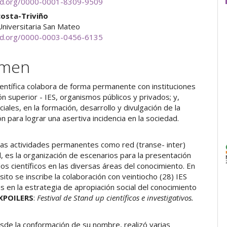
cid.org/0000-0001-8309-9509
costa-Triviño
Universitaria San Mateo
cid.org/0000-0003-0456-6135
umen
Científica colabora de forma permanente con instituciones
n superior - IES, organismos públicos y privados; y,
iales, en la formación, desarrollo y divulgación de la
ón para lograr una asertiva incidencia en la sociedad.
las actividades permanentes como red (transe- inter)
al, es la organización de escenarios para la presentación
os científicos en las diversas áreas del conocimiento. En
ito se inscribe la colaboración con veintiocho (28) IES
 en la estrategia de apropiación social del conocimiento
XPOILERS
:
Festival de Stand up científicos e investigativos.
sde la conformación de su nombre, realizó varias