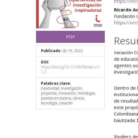
https://or
Ricardo A
Fundación 
https://or
PDF
Res
Publicado:
dic 19, 2022
Iniciación 
de educació
DOI:
agentes soc
https://doi.org/10.15765/librosic.v1i
investigaci
1.2
Palabras clave:
Dentro de 
creatividad, investigación,
proyectos, innovación, monólogos,
institucion
puestas en escena, ciencia,
de resultad
tecnología, creación
este propós
Colombianas
bautizada:
Xpoilers de