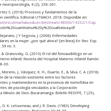
 neuropsicología, 4 (2), 236-261.
Cortez S. (2018) Procesos y fundamentos de la
ón científica. Editorial UTMACH. 2018. Disponible en:
ositorio.utmachala.edu.ec/bitstream/48000/14232/1/Cap
.
ación%20cuantitativa%20y%20cualitativa.pdf
 Bejarano, J Y Segovia, J. (2006) Enfermedades
lares en la mujer: ¿por qué ahora? [en línea] En: Rev. Esp.
. 59 no. 3.
G., & Granovsky, G. (2010) El rol del fonoaudiólogo en un
terno infantil. Revista del Hospital Materno Infantil Ramón
28-30.
 Moreno, J., Vásquez, K. H., Duarte, E., & Silva, C. A. (2018)
ión de la relación existente entre los factores
ntes y mantenedores en la presencia de nomofobia en
ntes de psicología vinculados a la Corporación
ria Minuto de Dios-Bucaramanga. Boletín REDIPE, 7 (23),
A., D. K. Letourneau, and J. R. Davis. (1983) Developing
e agroecosystems. BioScience 33:45-39.