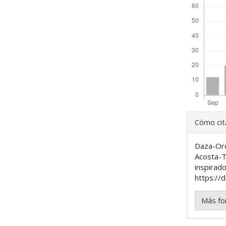
Detal
Cómo cit
del
Daza-Oro
artíc
Acosta-Tr
inspirad
https://d
Más fo