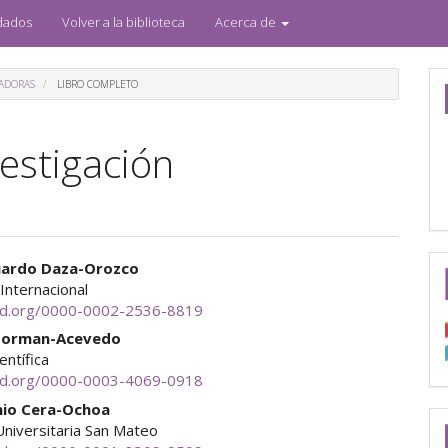
dados
Volver a la biblioteca
Acerca de
RADORAS
LIBRO COMPLETO
estigación
enido
uardo Daza-Orozco
 Internacional
ipal
cid.org/0000-0002-2536-8819
Norman-Acevedo
ientífica
ulo
cid.org/0000-0003-4069-0918
nio Cera-Ochoa
Universitaria San Mateo