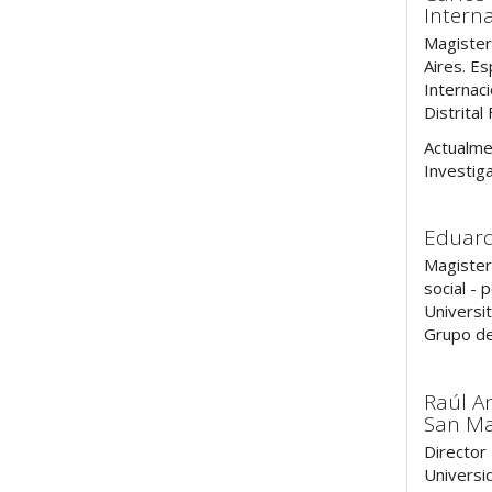
Intern
Magister
Aires. Es
Internaci
Distrital
Actualmen
Investig
Eduar
Magister
social - 
Universit
Grupo de
Raúl A
San M
Director 
Universi