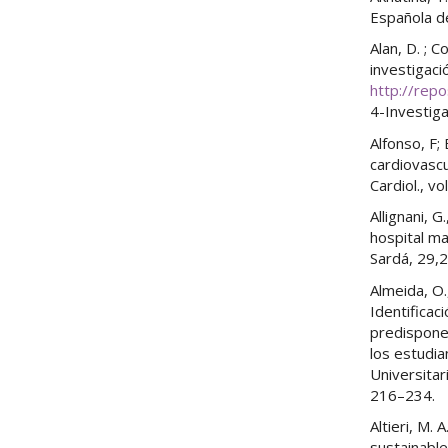
Española de
Alan, D. ; 
investigaci
http://rep
4-Investig
Alfonso, F;
cardiovascu
Cardiol., vol
Allignani, 
hospital ma
Sardá, 29,
Almeida, O.,
Identificac
predispone
los estudia
Universita
216–234.
Altieri, M. 
sustainabl