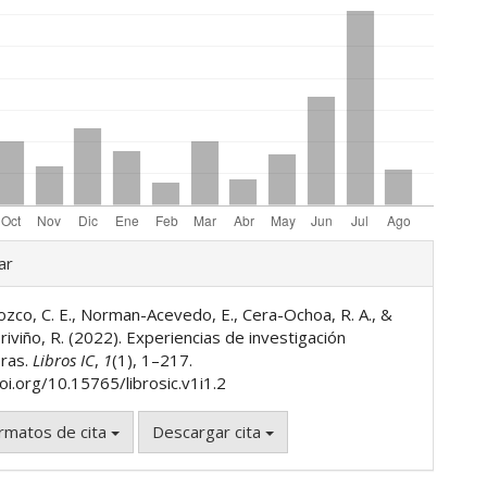
les
ar
zco, C. E., Norman-Acevedo, E., Cera-Ochoa, R. A., &
ulo
iviño, R. (2022). Experiencias de investigación
oras.
Libros IC
,
1
(1), 1–217.
oi.org/10.15765/librosic.v1i1.2
rmatos de cita
Descargar cita