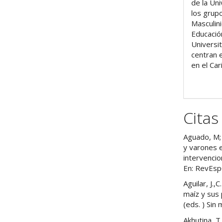
de la Un
los grup
Masculin
Educació
Universi
centran 
en el Ca
Citas
Aguado, M;
y varones 
intervencio
En: RevEspCa
Aguilar, J.,
maíz y sus 
(eds. ) Sin
Akhutina, T