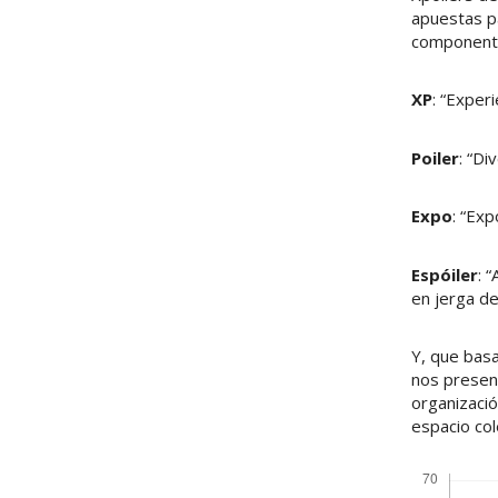
apuestas pa
componente
XP
: “Experi
Poiler
: “Di
Expo
: “Exp
Espóiler
: 
en jerga de
Y, que bas
nos present
organizació
espacio col
Descargas