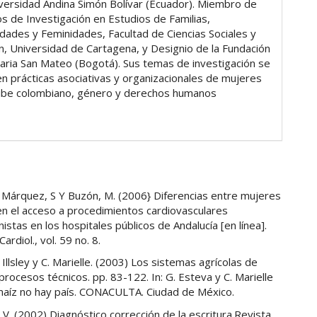
iversidad Andina Simón Bolívar (Ecuador). Miembro de
os de Investigación en Estudios de Familias,
idades y Feminidades, Facultad de Ciencias Sociales y
n, Universidad de Cartagena, y Designio de la Fundación
taria San Mateo (Bogotá). Sus temas de investigación se
en prácticas asociativas y organizacionales de mujeres
ribe colombiano, género y derechos humanos
 Márquez, S Y Buzón, M. (2006} Diferencias entre mujeres
en el acceso a procedimientos cardiovasculares
nistas en los hospitales públicos de Andalucía [en línea].
rdiol., vol. 59 no. 8.
C. Illsley y C. Marielle. (2003) Los sistemas agrícolas de
procesos técnicos. pp. 83-122. In: G. Esteva y C. Marielle
 maíz no hay país. CONACULTA. Ciudad de México.
. V. (2002) Diagnóstico corrección de la escritura.Revista