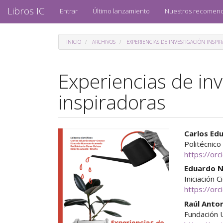
Navegación
Libros IC
Entrar
Último lanzamiento
Nuestros recomen
principal
Contenido
principal
INICIO
ARCHIVOS
EXPERIENCIAS DE INVESTIGACIÓN INSPI
Barra
lateral
Experiencias de inv
inspiradoras
Barra
Cont
Carlos Ed
Politécnico
lateral
princ
https://or
del
del
Eduardo 
Iniciación C
artículo
artíc
https://or
Raúl Anto
Fundación 