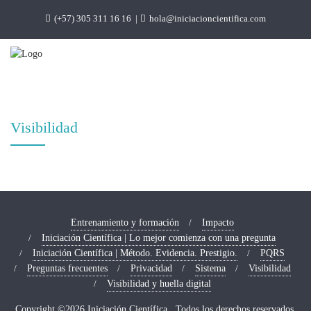
(+57) 305 311 16 16
hola@iniciacioncientifica.com
Visibilidad
Entrenamiento y formación
Impacto
Iniciación Científica | Lo mejor comienza con una pregunta
Iniciación Científica | Método. Evidencia. Prestigio.
PQRS
Preguntas frecuentes
Privacidad
Sistema
Visibilidad
Visibilidad y huella digital
Copyright ©2026 Iniciación Científica . Todos los derechos reservados.