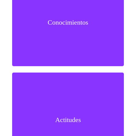
Fortalece comprensión de análisis cualitativo y
cuantitativo, triangulación de datos y fundamentos de
Conocimientos
ciencia de datos aplicada a la investigación
Promueve pensamiento crítico, rigor analítico, ética
en el manejo de datos y apertura a la experimentación
Actitudes
metodológica