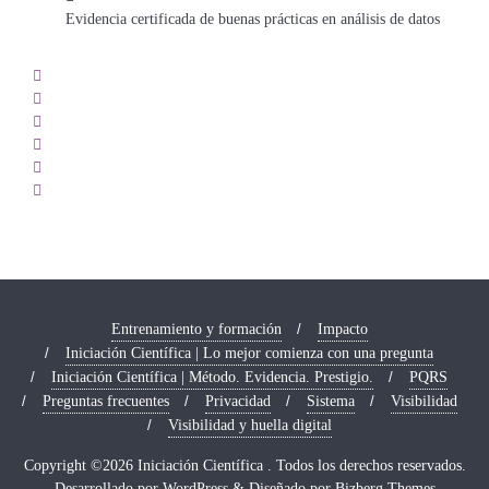
Evidencia certificada de buenas prácticas en análisis de datos
Entrenamiento y formación
Impacto
Iniciación Científica | Lo mejor comienza con una pregunta
Iniciación Científica | Método. Evidencia. Prestigio.
PQRS
Preguntas frecuentes
Privacidad
Sistema
Visibilidad
Visibilidad y huella digital
Copyright ©2026 Iniciación Científica . Todos los derechos reservados.
Desarrollado por
WordPress
&
Diseñado por
Bizberg Themes