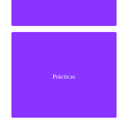
Consolida habilidades de codificación, interpretación,
triangulación, automatización de flujos y redacción de
Prácticas
hallazgos y conclusiones