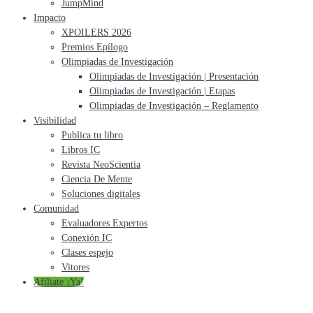
JumpMind
Impacto
XPOILERS 2026
Premios Epílogo
Olimpiadas de Investigación
Olimpiadas de Investigación | Presentación
Olimpiadas de Investigación | Etapas
Olimpiadas de Investigación – Reglamento
Visibilidad
Publica tu libro
Libros IC
Revista NeoScientia
Ciencia De Mente
Soluciones digitales
Comunidad
Evaluadores Expertos
Conexión IC
Clases espejo
Vitores
Afíliate ¡Ya!