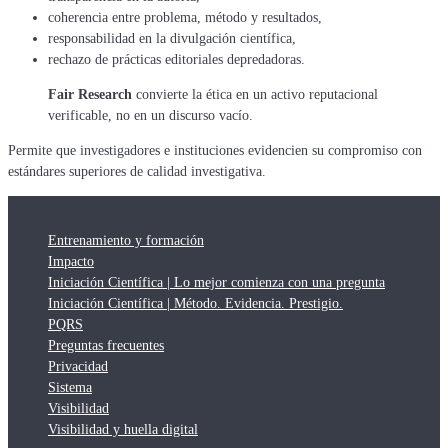
coherencia entre problema, método y resultados,
responsabilidad en la divulgación científica,
rechazo de prácticas editoriales depredadoras.
Fair Research
convierte la ética en un activo reputacional
verificable, no en un discurso vacío.
Permite que investigadores e instituciones evidencien su compromiso con
estándares superiores de calidad investigativa.
Entrenamiento y formación
Impacto
Iniciación Científica | Lo mejor comienza con una pregunta
Iniciación Científica | Método. Evidencia. Prestigio.
PQRS
Preguntas frecuentes
Privacidad
Sistema
Visibilidad
Visibilidad y huella digital