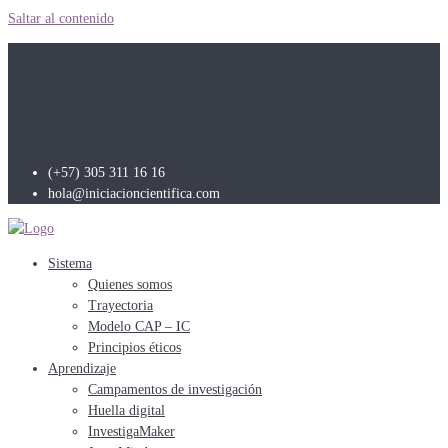
Saltar al contenido
(+57) 305 311 16 16
hola@iniciacioncientifica.com
Sistema
Quienes somos
Trayectoria
Modelo CAP – IC
Principios éticos
Aprendizaje
Campamentos de investigación
Huella digital
InvestigaMaker