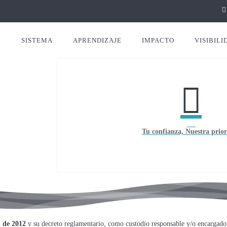
SISTEMA
APRENDIZAJE
IMPACTO
VISIBILI
Condiciones de uso y políticas de privacidad
Tu confianza, Nuestra prio
 de 2012
y su decreto reglamentario, como custodio responsable y/o encargado 