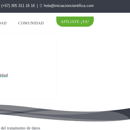
(+57) 305 311 16 16
hola@iniciacioncientifica.com
AFÍLIATE ¡YA!
DAD
COMUNIDAD
ridad
del tratamiento de datos