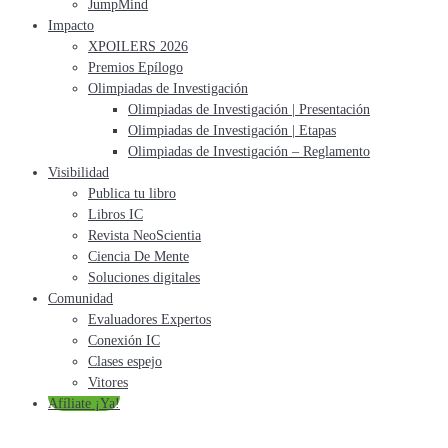
JumpMind
Impacto
XPOILERS 2026
Premios Epílogo
Olimpiadas de Investigación
Olimpiadas de Investigación | Presentación
Olimpiadas de Investigación | Etapas
Olimpiadas de Investigación – Reglamento
Visibilidad
Publica tu libro
Libros IC
Revista NeoScientia
Ciencia De Mente
Soluciones digitales
Comunidad
Evaluadores Expertos
Conexión IC
Clases espejo
Vitores
Afíliate ¡Ya!