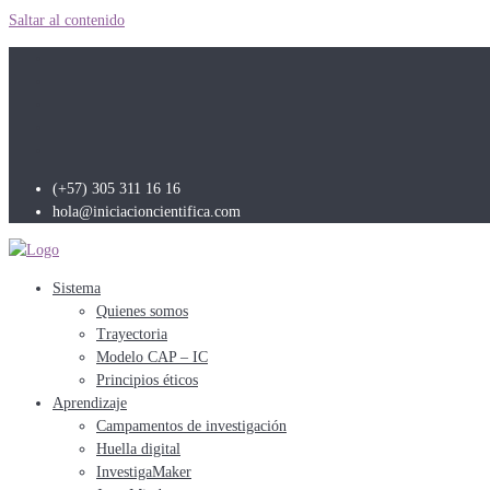
Saltar al contenido
(+57) 305 311 16 16
hola@iniciacioncientifica.com
Sistema
Quienes somos
Trayectoria
Modelo CAP – IC
Principios éticos
Aprendizaje
Campamentos de investigación
Huella digital
InvestigaMaker