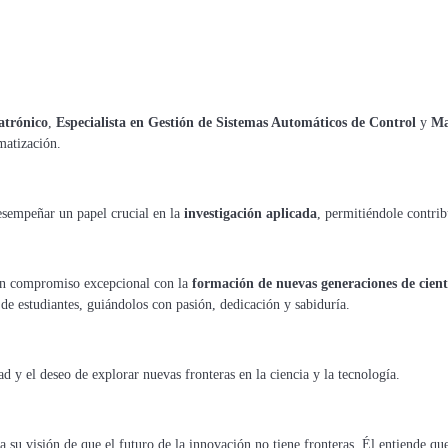
atrónico
,
Especialista en Gestión de Sistemas Automáticos de Control
y
Ma
matización.
esempeñar un papel crucial en la
investigación aplicada
, permitiéndole contrib
 un compromiso excepcional con la
formación de nuevas generaciones de cientí
 de estudiantes, guiándolos con pasión, dedicación y sabiduría.
d y el deseo de explorar nuevas fronteras en la ciencia y la tecnología.
a su visión de que el futuro de la innovación no tiene fronteras. Él entiende qu