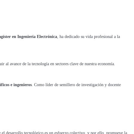
gíster en Ingeniería Electrónica
, ha dedicado su vida profesional a la
uir al avance de la tecnología en sectores clave de nuestra economía.
ficos e ingenieros
. Como líder de semillero de investigación y docente
e el desarrollo tecnológico es un esfuerzo colectivo, y por ello, promueve la