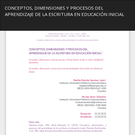
Volver
CONCEPTOS, DIMENSIONES Y PROCESOS DEL
a
APRENDIZAJE DE LA ESCRITURA EN EDUCACIÓN INICIAL
los
detalles
del
De
De
artículo
P