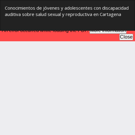
Volver
Conocimientos de jóvenes y adolescentes con discapacidad
a
auditiva sobre salud sexual y reproductiva en Cartagena
los
detalles
del
De
De
artículo
P