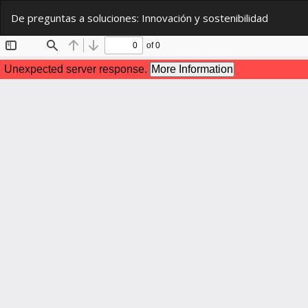
Volver
De preguntas a soluciones: Innovación y sostenibilidad
a
los
detalles
del
artículo