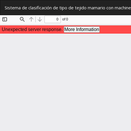
Volver
Sistema de clasificación de tipo de tejido mamario con machine
a
los
detalles
del
artículo